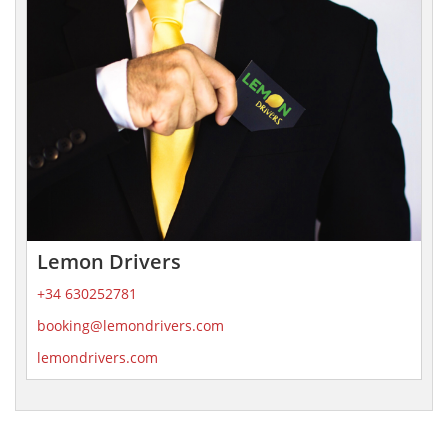
Lemon Drivers
+34 630252781
booking@lemondrivers.com
lemondrivers.com