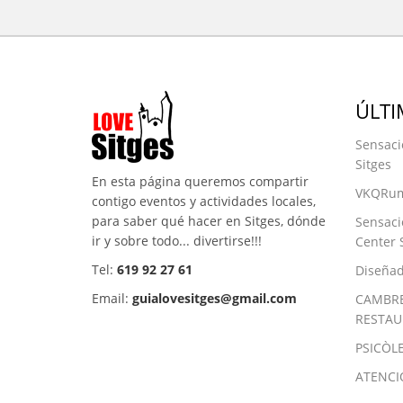
ÚLTI
Sensaci
Sitges
En esta página queremos compartir
VKQRum
contigo eventos y actividades locales,
para saber qué hacer en Sitges, dónde
Sensaci
ir y sobre todo... divertirse!!!
Center 
Tel:
619 92 27 61
Diseñad
Email:
guialovesitges@gmail.com
CAMBRE
RESTAU
PSICÒL
ATENCI