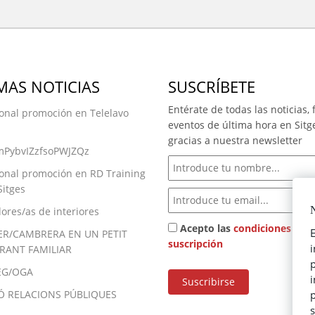
MAS NOTICIAS
SUSCRÍBETE
Entérate de todas las noticias, f
onal promoción en Telelavo
eventos de última hora en Sitg
gracias a nuestra newsletter
PybvIZzfsoPWJZQz
onal promoción en RD Training
Sitges
N
ores/as de interiores
Acepto las
condiciones de
E
R/CAMBRERA EN UN PETIT
suscripción
RANT FAMILIAR
p
EG/OGA
Ó RELACIONS PÚBLIQUES
p