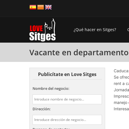
¿Qué hacer en Sitges?
Vacante en departamento d
Caduca:
Publicítate en Love Sitges
Se ofre
rent a c
Nombre del negocio:
Jornada 
Impresci
manejo 
Dirección:
Interes