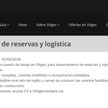
Guía
Fotos
Sobre Sitges
Ofertas en Sitges
O
e reservas y logística
 30/06/2026.
ce puesto de tabajo en Sitges, para departamento de reservas y logí
ar.
completa, contrato indefinido e incorporación inmediata.
ndible nivel alto de inglés y carnet de conducir (se valorará facilida
en conducción).
ados/as, enviad CV a
info@lovesitges.cat