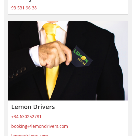
93 531 96 38
Lemon Drivers
+34 630252781
booking@lemondrivers.com
lemondrivers.com