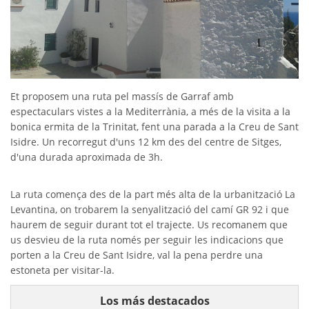
Et
proposem
una ruta
pel massís de
Garraf
amb
espectaculars
vistes
a
la Mediterrània
, a més
de la visita
a
la
bonica
ermita
de la Trinitat,
fent una
parada a
la Creu de Sant
Isidre
.
Un
recorregut
d'uns 12 km
des del centre de
Sitges
,
d'una durada
aproximada de
3h.
La ruta
comença
des de la part
més alta de la
urbanització La
Levantina
, on
trobarem la
senyalització
de
l camí
GR
92
i
que
haurem de
seguir durant
tot
el trajecte.
Us
recomanem
que
us
desvieu
de la ruta
només
per seguir les
indicacions
que
porten a
la Creu de Sant
Isidre
,
val la
pena perdre
una
estoneta
per
visitar-la.
Los más destacados