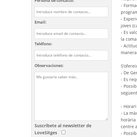
Persona de contacto:
- Forma
program
- Experi
Email:
joves (c
- Es val
la coma
Teléfono:
- Actitu
manera l
Observaciones:
S’oferei
- De Gen
- Es re
- Possib
següent,
- Horari 
- La màx
horària 
Suscríbete al newsletter de
centre a
LoveSitges
- Possib