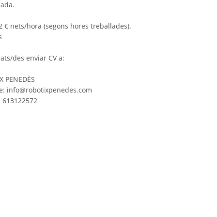
sada.
2 € nets/hora (segons hores treballades).
s
ats/des enviar CV a:
X PENEDÈS
e: info@robotixpenedes.com
: 613122572