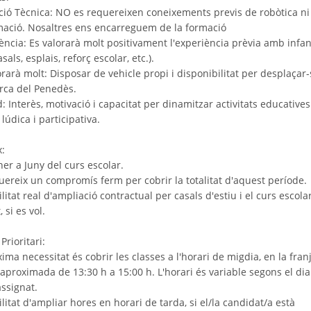
ció Tècnica: NO es requereixen coneixements previs de robòtica ni
ació. Nosaltres ens encarreguem de la formació
ència: Es valorarà molt positivament l'experiència prèvia amb infan
asals, esplais, reforç escolar, etc.).
orarà molt: Disposar de vehicle propi i disponibilitat per desplaçar
rca del Penedès.
d: Interès, motivació i capacitat per dinamitzar activitats educative
údica i participativa.
x:
er a Juny del curs escolar.
quereix un compromís ferm per cobrir la totalitat d'aquest període.
ilitat real d'ampliació contractual per casals d'estiu i el curs escola
 si es vol.
Prioritari:
ima necessitat és cobrir les classes a l'horari de migdia, en la fran
aproximada de 13:30 h a 15:00 h. L'horari és variable segons el dia 
ssignat.
ilitat d'ampliar hores en horari de tarda, si el/la candidat/a està