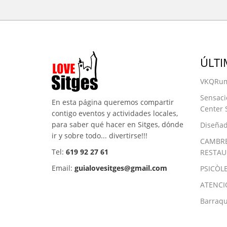
ÚLTI
VKQRum
Sensaci
En esta página queremos compartir
Center 
contigo eventos y actividades locales,
para saber qué hacer en Sitges, dónde
Diseñad
ir y sobre todo... divertirse!!!
CAMBRE
Tel:
619 92 27 61
RESTAU
Email:
guialovesitges@gmail.com
PSICÒL
ATENCI
Barraqu