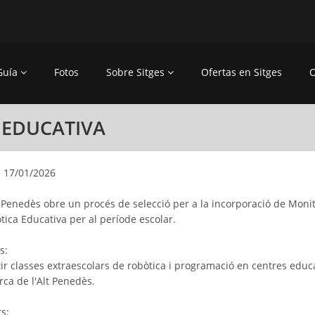
Guía
Fotos
Sobre Sitges
Ofertas en Sitges
O
 EDUCATIVA
 17/01/2026
 Penedès obre un procés de selecció per a la incorporació de Moni
tica Educativa per al període escolar.
s:
tir classes extraescolars de robòtica i programació en centres educ
rca de l'Alt Penedès.
s: