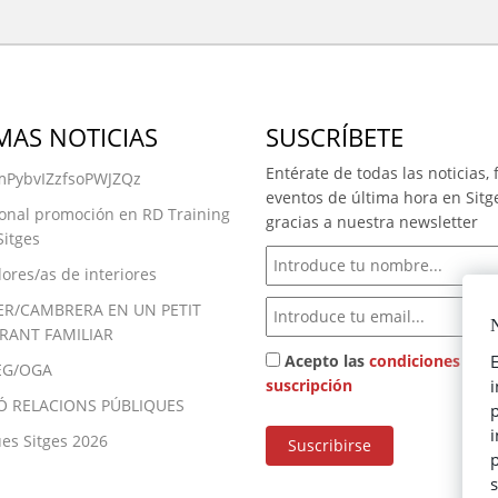
MAS NOTICIAS
SUSCRÍBETE
Entérate de todas las noticias, f
PybvIZzfsoPWJZQz
eventos de última hora en Sitg
onal promoción en RD Training
gracias a nuestra newsletter
Sitges
ores/as de interiores
R/CAMBRERA EN UN PETIT
N
RANT FAMILIAR
Acepto las
condiciones de
E
EG/OGA
suscripción
Ó RELACIONS PÚBLIQUES
p
es Sitges 2026
p