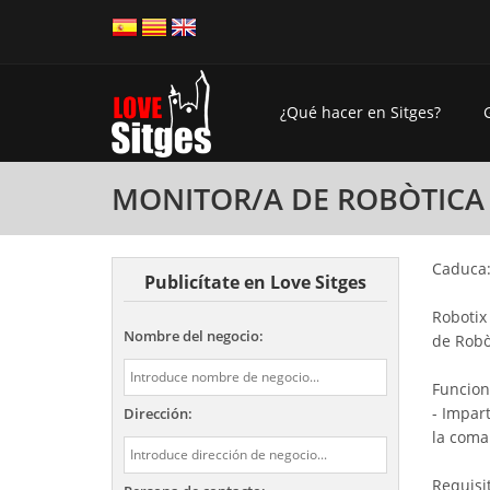
¿Qué hacer en Sitges?
MONITOR/A DE ROBÒTICA
Caduca:
Publicítate en Love Sitges
Robotix
Nombre del negocio:
de Robò
Funcion
- Impar
Dirección:
la coma
Requisit