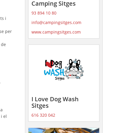
Camping Sitges
93 894 10 80
ts i
info@campingsitges.com
-se per
www.campingsitges.com
s de
r
I Love Dog Wash
Sitges
ja
616 320 042
i el