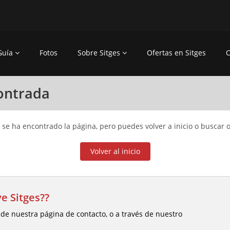
Guía
Fotos
Sobre Sitges
Ofertas en Sitges
O
contrada
 se ha encontrado la página, pero puedes volver a inicio o buscar o
Volver al inicio
e Sitges??
 de nuestra página de contacto, o a través de nuestro