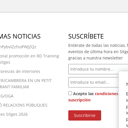
MAS NOTICIAS
SUSCRÍBETE
Entérate de todas las noticias, f
PybvIZzfsoPWJZQz
eventos de última hora en Sitg
onal promoción en RD Training
gracias a nuestra newsletter
Sitges
ores/as de interiores
R/CAMBRERA EN UN PETIT
N
RANT FAMILIAR
Acepto las
condiciones de
E
EG/OGA
suscripción
Ó RELACIONS PÚBLIQUES
p
es Sitges 2026
p