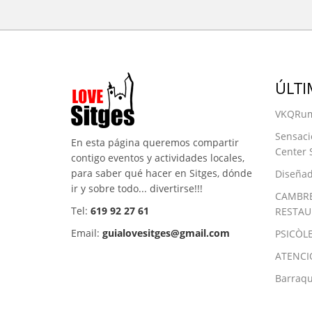
ÚLTI
VKQRum
Sensaci
En esta página queremos compartir
Center 
contigo eventos y actividades locales,
para saber qué hacer en Sitges, dónde
Diseñad
ir y sobre todo... divertirse!!!
CAMBRE
Tel:
619 92 27 61
RESTAU
Email:
guialovesitges@gmail.com
PSICÒL
ATENCI
Barraqu